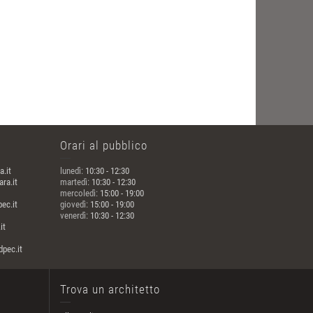
Orari al pubblico
a.it
lunedì:
10:30 - 12:30
ra.it
martedì:
10:30 - 12:30
mercoledì:
15:00 - 19:00
ec.it
giovedì:
15:00 - 19:00
venerdì:
10:30 - 12:30
it
pec.it
Trova un architetto