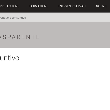
PROFESSIONE
FORMAZIONE
I SERVIZI RISERVATI
NOTIZIE
ventivo e consuntivo
ASPARENTE
suntivo