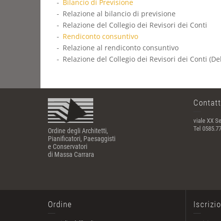
Bilancio di Previsione
Relazione al bilancio di previsione
Relazione del Collegio dei Revisori dei Conti
Rendiconto consuntivo
Relazione al rendiconto consuntivo
Relazione del Collegio dei Revisori dei Conti (De
Contatt
viale XX Se
Tel 0585.7
Ordine degli Architetti,
Pianificatori, Paesaggisti
e Conservatori
di Massa Carrara
Ordine
Iscrizi