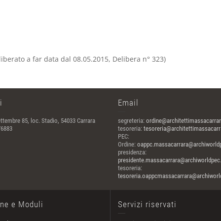
liberato a far data dal 08.05.2015, Delibera n° 323)
i
Email
ttembre 85, loc. Stadio, 54033 Carrara
segreteria:
ordine@architettimassacarrar
76883
tesoreria:
tesoreria@architettimassacarra
PEC:
Ordine:
oappc.massacarrara@archiworldp
presidenza:
presidente.massacarrara@archiworldpec.
tesoreria:
tesoreria.oappcmassacarrara@archiworld
one e Moduli
Servizi riservati