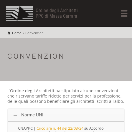
Ordine degli Architetti
PPC di Massa Carrara
Home
Convenzioni
CONVENZIONI
L’Ordine degli Architetti ha stipulato alcune convenzioni
che riservano tariffe ridotte per servizi per la professione,
delle quali possono beneficiare gli architetti iscritti all’albo.
Norme UNI
CNAPPC |
Circolare n. 44 del 22/03/24
su Accordo