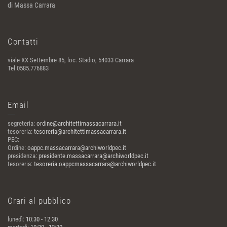
di Massa Carrara
Contatti
viale XX Settembre 85, loc. Stadio, 54033 Carrara
Tel 0585.776883
Email
segreteria:
ordine@architettimassacarrara.it
tesoreria:
tesoreria@architettimassacarrara.it
PEC:
Ordine:
oappc.massacarrara@archiworldpec.it
presidenza:
presidente.massacarrara@archiworldpec.it
tesoreria:
tesoreria.oappcmassacarrara@archiworldpec.it
Orari al pubblico
lunedì:
10:30 - 12:30