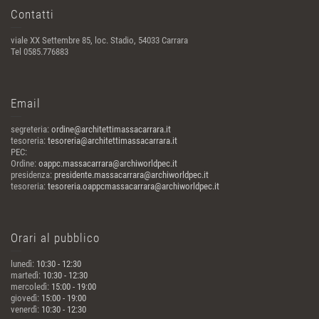
Contatti
viale XX Settembre 85, loc. Stadio, 54033 Carrara
Tel 0585.776883
Email
segreteria:
ordine@architettimassacarrara.it
tesoreria:
tesoreria@architettimassacarrara.it
PEC:
Ordine:
oappc.massacarrara@archiworldpec.it
presidenza:
presidente.massacarrara@archiworldpec.it
tesoreria:
tesoreria.oappcmassacarrara@archiworldpec.it
Orari al pubblico
lunedì:
10:30 - 12:30
martedì:
10:30 - 12:30
mercoledì:
15:00 - 19:00
giovedì:
15:00 - 19:00
venerdì:
10:30 - 12:30