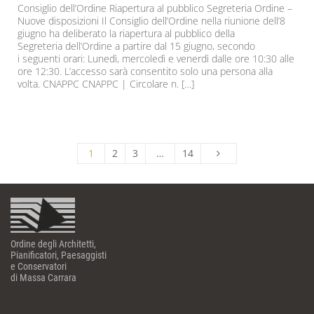
Consiglio dell’Ordine Riapertura al pubblico Segreteria Ordine –
Nuove disposizioni Il Consiglio dell’Ordine nella riunione dell’8
giugno ha deliberato la riapertura al pubblico della
Segreteria dell’Ordine a partire dal 15 giugno, secondo
i seguenti orari: Lunedì, mercoledì e venerdì dalle ore 10:30 alle
ore 12:30. L’accesso sarà consentito solo una persona alla
volta. CNAPPC CNAPPC | Circolare n. […]
1
2
3
…
14
Ordine degli Architetti,
Pianificatori, Paesaggisti
e Conservatori
di Massa Carrara