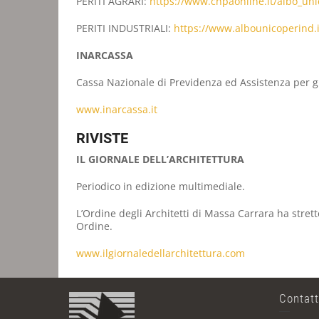
PERITI AGRARI:
https://www.
cnpaonline.it/albo_un
PERITI INDUSTRIALI:
https://www.
albounicoperind.i
INARCASSA
Cassa Nazionale di Previdenza ed Assistenza per gli
www.inarcassa.it
RIVISTE
IL GIORNALE DELL’ARCHITETTURA
Periodico in edizione multimediale.
L’Ordine degli Architetti di Massa Carrara ha stretto
Ordine.
www.ilgiornaledellarchitettura.com
Contatt