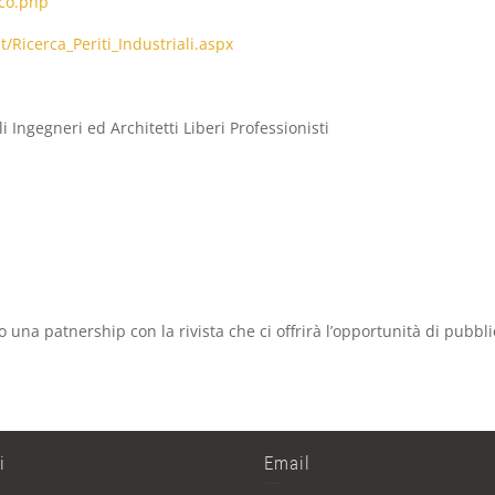
ico.php
t/Ricerca_
Periti_Industriali.aspx
 Ingegneri ed Architetti Liberi Professionisti
 una patnership con la rivista che ci offrirà l’opportunità di pubblic
i
Email