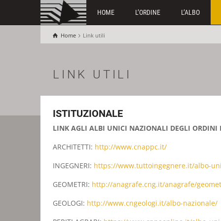
HOME
L’ORDINE
L’ALBO
Home
Link utili
LINK UTILI
ISTITUZIONALE
LINK AGLI ALBI UNICI NAZIONALI DEGLI ORDINI 
ARCHITETTI:
http://www.cnappc.it/
INGEGNERI:
https://www.
tuttoingegnere.it/albo-un
GEOMETRI:
http://anagrafe.cng.
it/anagrafe/geomet
GEOLOGI:
http://www.cngeologi.
it/albo-nazionale/