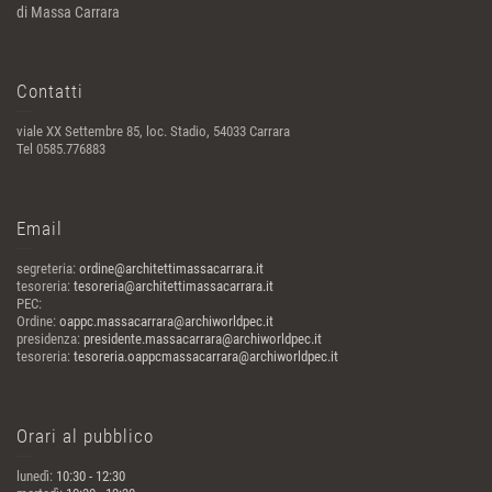
di Massa Carrara
Contatti
viale XX Settembre 85, loc. Stadio, 54033 Carrara
Tel 0585.776883
Email
segreteria:
ordine@architettimassacarrara.it
tesoreria:
tesoreria@architettimassacarrara.it
PEC:
Ordine:
oappc.massacarrara@archiworldpec.it
presidenza:
presidente.massacarrara@archiworldpec.it
tesoreria:
tesoreria.oappcmassacarrara@archiworldpec.it
Orari al pubblico
lunedì:
10:30 - 12:30