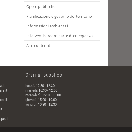
Opere pubbliche
Pianificazione e governo del territorio
Informazioni ambientali
Interventi straordinari e di emergenza
Altri contenuti
Orari al pubblico
a.it
lunedì:
10:30 - 12:30
ra.it
martedì:
10:30 - 12:30
mercoledì:
15:00 - 19:00
ec.it
giovedì:
15:00 - 19:00
venerdì:
10:30 - 12:30
it
pec.it