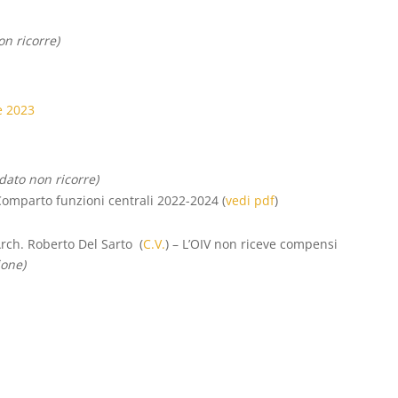
on ricorre)
e 2023
 dato non ricorre)
Comparto funzioni centrali 2022-2024 (
vedi pdf
)
rch. Roberto Del Sarto (
C.V.
) – L’OIV non riceve compensi
ione)