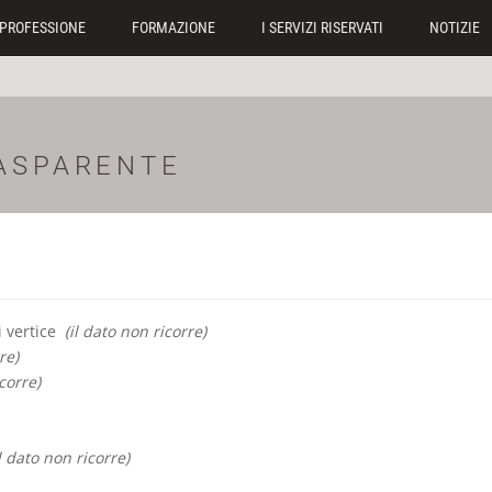
PROFESSIONE
FORMAZIONE
I SERVIZI RISERVATI
NOTIZIE
ASPARENTE
di vertice
(il dato non ricorre)
re)
corre)
il dato non ricorre)