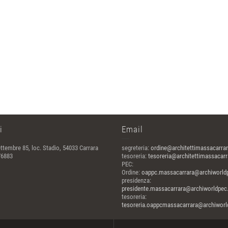
i
Email
ttembre 85, loc. Stadio, 54033 Carrara
segreteria:
ordine@architettimassacarrar
76883
tesoreria:
tesoreria@architettimassacarra
PEC:
Ordine:
oappc.massacarrara@archiworldp
presidenza:
presidente.massacarrara@archiworldpec.
tesoreria:
tesoreria.oappcmassacarrara@archiworld