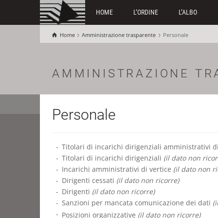
HOME
L’ORDINE
L’ALBO
Home
Amministrazione trasparente
Personale
AMMINISTRAZIONE TR
Personale
Titolari di incarichi dirigenziali amministrativi 
Titolari di incarichi dirigenziali
(il dato non ricor
Incarichi amministrativi di vertice
(il dato non ri
Dirigenti cessati
(il dato non ricorre)
Dirigenti
(il dato non ricorre)
Sanzioni per mancata comunicazione dei dati
(
Posizioni organizzative
(il dato non ricorre)