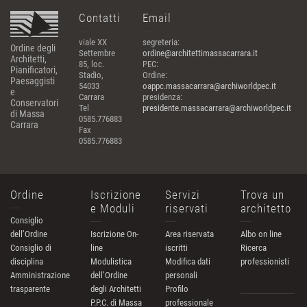
Contatti
Email
viale XX
segreteria:
Ordine degli
Settembre
ordine@architettimassacarrara.it
Architetti,
85, loc.
PEC:
Pianificatori,
Stadio,
Ordine:
Paesaggisti
54033
oappc.massacarrara@archiworldpec.it
e
Carrara
presidenza:
Conservatori
Tel
presidente.massacarrara@archiworldpec.it
di Massa
0585.776883
Carrara
Fax
0585.776883
Ordine
Iscrizione
Servizi
Trova un
e Moduli
riservati
architetto
Consiglio
dell’Ordine
Iscrizione On-
Area riservata
Albo on line
Consiglio di
line
iscritti
Ricerca
disciplina
Modulistica
Modifica dati
professionisti
Amministrazione
dell’Ordine
personali
trasparente
degli Architetti
Profilo
P.P.C. di Massa
professionale