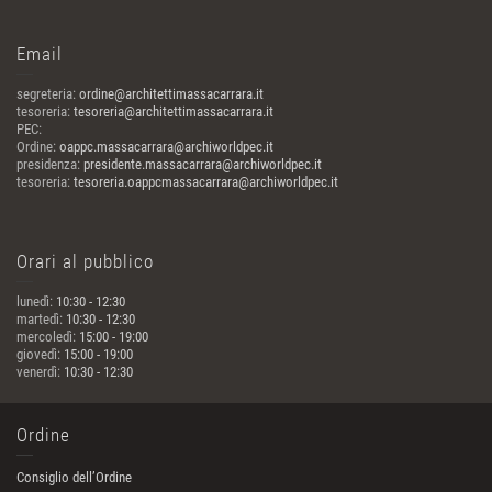
Email
segreteria:
ordine@architettimassacarrara.it
tesoreria:
tesoreria@architettimassacarrara.it
PEC:
Ordine:
oappc.massacarrara@archiworldpec.it
presidenza:
presidente.massacarrara@archiworldpec.it
tesoreria:
tesoreria.oappcmassacarrara@archiworldpec.it
Orari al pubblico
lunedì:
10:30 - 12:30
martedì:
10:30 - 12:30
mercoledì:
15:00 - 19:00
giovedì:
15:00 - 19:00
venerdì:
10:30 - 12:30
Ordine
Consiglio dell’Ordine