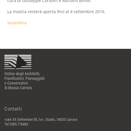
cura di Giuseppe Cordoni e Adriano Bimbi.
La mostra resterà aperta fino al 4 settembre 2016.
locandina
Ordine degli Architetti,
Pianificatori, Paesaggisti
e Conservatori
di Massa Carrara
Contatti
viale XX Settembre 85, loc. Stadio, 54033 Carrara
Tel 0585.776883