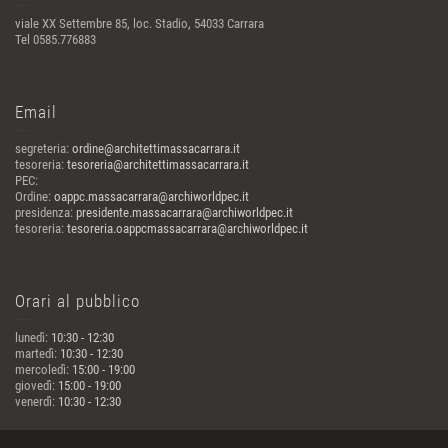
viale XX Settembre 85, loc. Stadio, 54033 Carrara
Tel 0585.776883
Email
segreteria:
ordine@architettimassacarrara.it
tesoreria:
tesoreria@architettimassacarrara.it
PEC:
Ordine:
oappc.massacarrara@archiworldpec.it
presidenza:
presidente.massacarrara@archiworldpec.it
tesoreria:
tesoreria.oappcmassacarrara@archiworldpec.it
Orari al pubblico
lunedì:
10:30 - 12:30
martedì:
10:30 - 12:30
mercoledì:
15:00 - 19:00
giovedì:
15:00 - 19:00
venerdì:
10:30 - 12:30