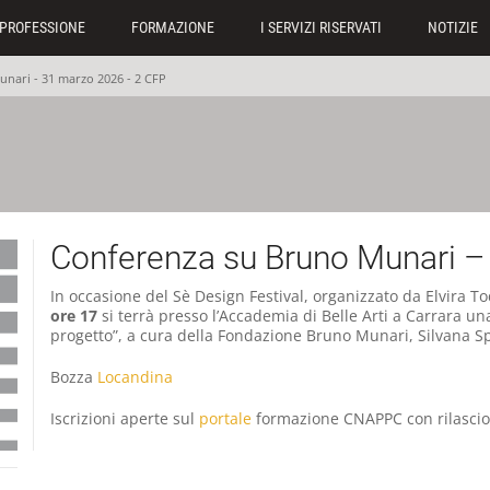
PROFESSIONE
FORMAZIONE
I SERVIZI RISERVATI
NOTIZIE
nari - 31 marzo 2026 - 2 CFP
Conferenza su Bruno Munari –
In occasione del Sè Design Festival, organizzato da Elvira To
ore 17
si terrà presso l’Accademia di Belle Arti a Carrara un
progetto”, a cura della Fondazione Bruno Munari, Silvana Sp
Bozza
Locandina
Iscrizioni aperte sul
portale
formazione CNAPPC con rilascio