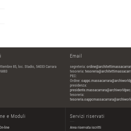
i
Email
ttembre 85, loc. Stadio, 54033 Carrara
segreteria:
ordine@architettimassacarrar
76883
tesoreria:
tesoreria@architettimassacarra
PEC:
Ordine:
oappc.massacarrara@archiworldp
presidenza:
presidente.massacarrara@archiworldpec.
tesoreria:
tesoreria.oappcmassacarrara@archiworld
one e Moduli
Servizi riservati
On-line
Area riservata iscritti