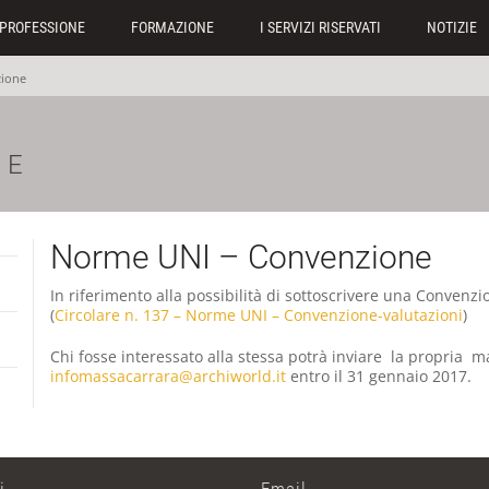
PROFESSIONE
FORMAZIONE
I SERVIZI RISERVATI
NOTIZIE
zione
NE
Norme UNI – Convenzione
In riferimento alla possibilità di sottoscrivere una Convenz
(
Circolare n. 137 – Norme UNI – Convenzione-valutazioni
)
Chi fosse interessato alla stessa potrà inviare la propria m
infomassacarrara@archiworld.it
entro il 31 gennaio 2017.