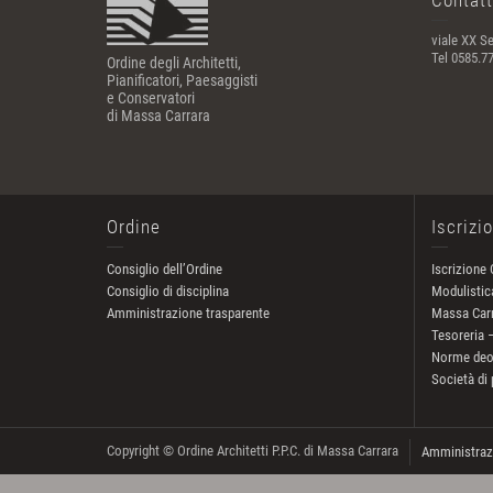
Contatt
viale XX Se
Tel 0585.7
Ordine degli Architetti,
Pianificatori, Paesaggisti
e Conservatori
di Massa Carrara
Ordine
Iscrizi
Consiglio dell’Ordine
Iscrizione 
Consiglio di disciplina
Modulistica
Amministrazione trasparente
Massa Car
Tesoreria 
Norme deo
Società di 
Copyright © Ordine Architetti P.P.C. di Massa Carrara
Amministraz