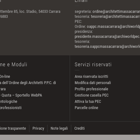
i
Email
ttembre 85, loc. Stadio, 54033 Carrara
segreteria:
ordine@architettimassacarrar
76883
tesoreria:
tesoreria@architettimassacarra
PEC:
Ordine:
oappc.massacarrara@archiworldp
presidenza:
presidente.massacarrara@archiworldpec.
tesoreria:
tesoreria.oappcmassacarrara@archiworld
one e Moduli
Servizi riservati
On-line
Area riservata iscritti
 dell’Ordine degli Architetti P.P.C. di
Modifica dati personali
rara
Profilo professionale
– Quota – Sportello WebPA
Gestione casella PEC
ntologiche
Attiva la tua PEC
professionisti
Parcelle online
ione trasparente
Privacy
Note legali
Crediti