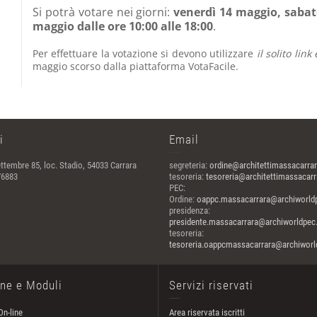
Si potrà votare nei giorni:
venerdì 14 maggio, sabat
maggio dalle ore 10:00 alle 18:00
.
Per effettuare la votazione si devono utilizzare
il solito lin
maggio scorso dalla piattaforma VotaFacile.
i
Email
ttembre 85, loc. Stadio, 54033 Carrara
segreteria:
ordine@architettimassacarrar
76883
tesoreria:
tesoreria@architettimassacarra
PEC:
Ordine:
oappc.massacarrara@archiworldp
presidenza:
presidente.massacarrara@archiworldpec.
tesoreria:
tesoreria.oappcmassacarrara@archiworld
one e Moduli
Servizi riservati
On-line
Area riservata iscritti