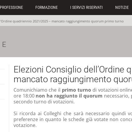
PROFESSIONE
FORMAZIONE
I SERVIZI RISERVATI
NOTIZIE
ell'Ordine quadriennio 2021/2025 – mancato raggiungimento quorum primo turno
NE
Elezioni Consiglio dell’Ordine
mancato raggiungimento quor
Comunichiamo che il
primo turno
di votazioni onlin
ore 18:00
non ha raggiunto il quorum
necessario, p
secondo turno di votazioni.
Si ricorda ai Colleghi che sarà necessario quindi
preferenze in quanto le schede già votate non conc
votazione.