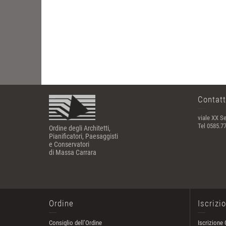
Contatt
viale XX Se
Tel 0585.7
Ordine degli Architetti,
Pianificatori, Paesaggisti
e Conservatori
di Massa Carrara
Ordine
Iscrizi
Consiglio dell’Ordine
Iscrizione 