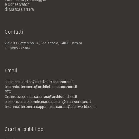
e Conservatori
di Massa Carrara
Contatti
viale XX Settembre 85, loc. Stadio, 54033 Carrara
Tel 0585.776883
Email
segreteria:
ordine@architettimassacarrara.it
tesoreria:
tesoreria@architettimassacarrara.it
PEC:
Ordine:
oappc.massacarrara@archiworldpec.it
presidenza:
presidente.massacarrara@archiworldpec.it
tesoreria:
tesoreria.oappcmassacarrara@archiworldpec.it
Orari al pubblico