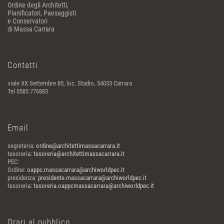
Ordine degli Architetti,
Pianificatori, Paesaggisti
e Conservatori
di Massa Carrara
Contatti
viale XX Settembre 85, loc. Stadio, 54033 Carrara
Tel 0585.776883
Email
segreteria:
ordine@architettimassacarrara.it
tesoreria:
tesoreria@architettimassacarrara.it
PEC:
Ordine:
oappc.massacarrara@archiworldpec.it
presidenza:
presidente.massacarrara@archiworldpec.it
tesoreria:
tesoreria.oappcmassacarrara@archiworldpec.it
Orari al pubblico