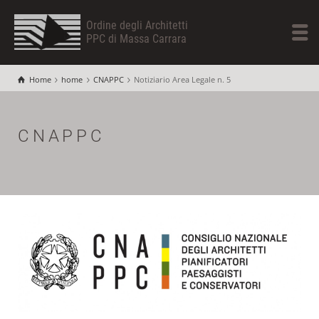
Ordine degli Architetti
PPC di Massa Carrara
Home
home
CNAPPC
Notiziario Area Legale n. 5
CNAPPC