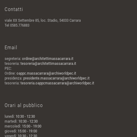
Contatti
viale XX Settembre 85, loc. Stadio, 54033 Carrara
Tel 0585.776883
Email
segreteria:
ordine@architettimassacarrara.it
tesoreria:
tesoreria@architettimassacarrara.it
PEC:
Ordine:
oappc.massacarrara@archiworldpec.it
presidenza:
presidente.massacarrara@archiworldpec.it
tesoreria:
tesoreria.oappcmassacarrara@archiworldpec.it
Orari al pubblico
lunedì:
10:30 - 12:30
martedì:
10:30 - 12:30
mercoledì:
15:00 - 19:00
giovedì:
15:00 - 19:00
venerdì:
10:30 - 12:30