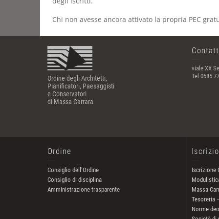
degli iscritti.
Chi non avesse ancora attivato la propria PEC gratu
Contatt
viale XX Se
Tel 0585.7
Ordine degli Architetti,
Pianificatori, Paesaggisti
e Conservatori
di Massa Carrara
Ordine
Iscrizi
Consiglio dell’Ordine
Iscrizione 
Consiglio di disciplina
Modulistica
Amministrazione trasparente
Massa Car
Tesoreria 
Norme deo
Società di 