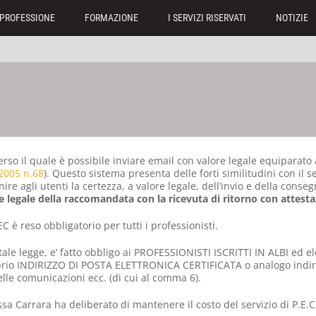
PROFESSIONE
FORMAZIONE
I SERVIZI RISERVATI
NOTIZIE
erso il quale è possibile inviare email con valore legale equipara
2005 n.68
). Questo sistema presenta delle forti similitudini con il se
nire agli utenti la certezza, a valore legale, dell’invio e della cons
re legale della raccomandata con la ricevuta di ritorno con attesta
PEC è reso obbligatorio per tutti i professionisti.
tale legge, e’ fatto obbligo ai PROFESSIONISTI ISCRITTI IN ALBI ed ele
rio INDIRIZZO DI POSTA ELETTRONICA CERTIFICATA o analogo indiriz
delle comunicazioni ecc. (di cui al comma 6).
assa Carrara ha deliberato di mantenere il costo del servizio di P.E.C