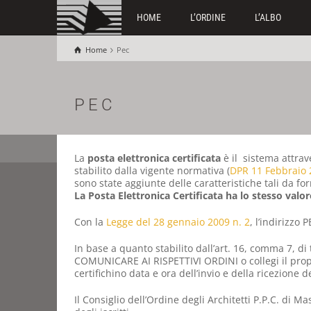
HOME
L’ORDINE
L’ALBO
Home
Pec
PEC
La
posta elettronica certificata
è il sistema attrav
stabilito dalla vigente normativa (
DPR 11 Febbraio 
sono state aggiunte delle caratteristiche tali da for
La Posta Elettronica Certificata ha lo stesso valo
Con la
Legge del 28 gennaio 2009 n. 2
, l’indirizzo 
In base a quanto stabilito dall’art. 16, comma 7, di 
COMUNICARE AI RISPETTIVI ORDINI o collegi il prop
certifichino data e ora dell’invio e della ricezione 
Il Consiglio dell’Ordine degli Architetti P.P.C. di M