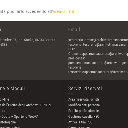
ita può farlo accedendo all’
area iscritti
i
Email
ttembre 85, loc. Stadio, 54033 Carrara
segreteria:
ordine@architettimassacarrar
76883
tesoreria:
tesoreria@architettimassacarra
PEC:
Ordine:
oappc.massacarrara@archiworldp
presidenza:
presidente.massacarrara@archiworldpec.
tesoreria:
tesoreria.oappcmassacarrara@archiworld
one e Moduli
Servizi riservati
On-line
Area riservata iscritti
 dell’Ordine degli Architetti P.P.C. di
Modifica dati personali
rara
Profilo professionale
– Quota – Sportello WebPA
Gestione casella PEC
ntologiche
Attiva la tua PEC
professionisti
Parcelle online