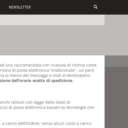
NEWSLETTER
to ad una raccomandata con ricevuta di ritorno come
rvizio di posta elettronica “tradizionale”, cui però
egna (o meno) dei messaggi e-mail al destinatario.
zione dell’orario esatto di spedizione.
nchi istituiti con legge dello Stato di
zo di posta elettronica basato su tecnologie che
. a carico dell’Ordine, senza alcun costo a carico