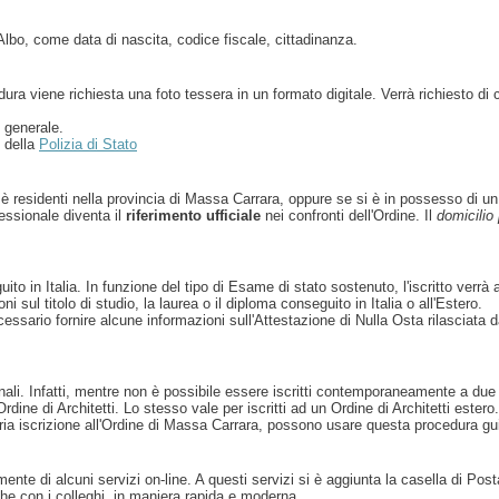
'Albo, come data di nascita, codice fiscale, cittadinanza.
dura viene richiesta una foto tessera in un formato digitale. Verrà richiesto d
n generale.
o della
Polizia di Stato
si è residenti nella provincia di Massa Carrara, oppure se si è in possesso di u
fessionale diventa il
riferimento ufficiale
nei confronti dell'Ordine. Il
domicilio
uito in Italia. In funzione del tipo di Esame di stato sostenuto, l'iscritto verr
 sul titolo di studio, la laurea o il diploma conseguito in Italia o all'Estero.
ecessario fornire alcune informazioni sull'Attestazione di Nulla Osta rilasciata
nali. Infatti, mentre non è possibile essere iscritti contemporaneamente a due Ord
ine di Architetti. Lo stesso vale per iscritti ad un Ordine di Architetti estero.
a propria iscrizione all'Ordine di Massa Carrara, possono usare questa procedura gu
itamente di alcuni servizi on-line. A questi servizi si è aggiunta la casella di 
e con i colleghi, in maniera rapida e moderna.