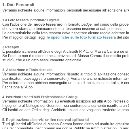
1. Dati Personali
Verranno richieste alcune informazioni personali necessarie all'iscrizione all
1.a Foto tessera in formato Digitale
Con l'adozione del
nuovo tesserino
in formato
badge
, nel corso della proce
che verrà stampato termicamente sul tesserino insieme ai dati personali.
Le caratteristiche della foto tessera deve rispettare alcune regole adottate i
Per maggiori dettagli leggi
le specifiche sulle foto formato tessera
del sit
2 Recapiti
È possibile iscriversi all'Ordine degli Architetti P.P.C. di Massa Carrara se 
Se l'iscritto non è residente nella provincia di Massa Carrara il domicilio pro
studio), che è un dato assolutamente opzionale.
3. Abilitazione e Titolo di studio
Verranno richieste alcune informazioni rispetto al titolo di abilitazione conseg
pianificatori, paesaggisti o conservatori). Verranno anche richieste informazioni
Per coloro che non abbiano conseguito un titolo di abilitazione in Italia, è n
l'iscrizione all'Albo.
4. Iscrizioni ad altri Albi Professionali o Collegi
Verranno richieste informazioni su eventuali iscrizioni ad altri Albo Professio
Ingegneri o al Collegio dei Geometri, sia contemporaneamente iscritto a un Ord
Gli iscritti ad altri Ordini degli Architetti Italiani che vogliano trasferire l
5. Registrazione ai servizi on-line riservati agli Iscritti
Tutti gli iscritti all'Ordine di Massa Carrara hanno diritto ad usufruire gratu
una raccomandata, per comunicare con le Pubbliche Amministrazioni, o anch