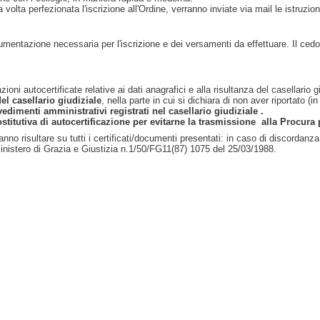
 volta perfezionata l'iscrizione all'Ordine, verranno inviate via mail le istruzioni
umentazione necessaria per l'iscrizione e dei versamenti da effettuare. Il ced
ni autocertificate relative ai dati anagrafici e alla risultanza del casellario gi
el casellario giudiziale
, nella parte in cui si dichiara di non aver riportato (
vedimenti amministrativi registrati nel casellario giudiziale .
ostitutiva di autocertificazione per evitarne la trasmissione alla Procura p
no risultare su tutti i certificati/documenti presentati: in caso di discordan
l Ministero di Grazia e Giustizia n.1/50/FG11(87) 1075 del 25/03/1988.