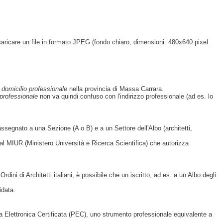
i caricare un file in formato JPEG (fondo chiaro, dimensioni: 480x640 pixel
n
domicilio professionale
nella provincia di Massa Carrara.
 professionale
non va quindi confuso con l'indirizzo professionale (ad es. lo
à assegnato a una Sezione (A o B) e a un Settore dell'Albo (architetti,
 dal MIUR (Ministero Università e Ricerca Scientifica) che autorizza
ini di Architetti italiani, è possibile che un iscritto, ad es. a un Albo degli
idata.
Posta Elettronica Certificata (PEC), uno strumento professionale equivalente a